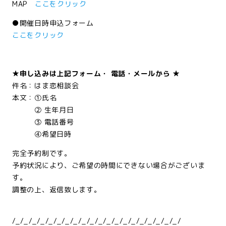
MAP
ここをクリック
●開催日時申込フォーム
ここをクリック
<br/>
★申し込みは上記フォーム・ 電話・メールから ★
件名：はま恋相談会
本文：①氏名
② 生年月日
③ 電話番号
④希望日時
完全予約制です。
予約状況により、ご希望の時間にできない場合がございま
す。
調整の上、返信致します。
<br/>
/_/_/_/_/_/_/_/_/_/_/_/_/_/_/_/_/_/_/_/_/