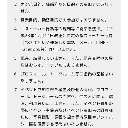
２.
ナンパ目的、結婚詐欺を目的での参加ではありま
せん。
３.
営業目的、勧誘目的での参加ではありません。
４.
「ストーカー行為等の規制等に関する法律」（平
成28年12月14日改正）に定めるストーカー行為
（つきまといや連続した電話・メール・LINE・
Facebook等）は行いません。
５.
現在、結婚していません。また、現在交際中の異
性はおらず、トラブルもありません。
６.
プロフィール、トークルーム等に虚偽の記載はい
たしません。
７.
イベントで知り得た秘密及び個人情報、プロフィ
ール、トークルームの内容を、他の人に開示、漏
洩、利用等いたしません。また、イベント参加の
際にイベント主催者及びイベント参加者の同意な
しに、写真撮影、録画や録音等肖像権やプライバ
シー権を侵害する行為はいたしません。