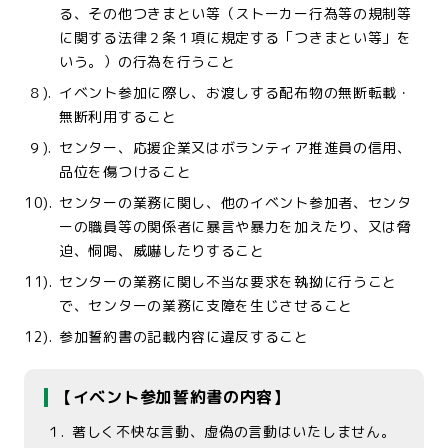
る、その他つきまとい等（ストーカー行為等の規制等
に関する法律２条１項に規定する「つきまとい等」を
いう。）の行為を行うこと
８).
イベント参加に際し、お渡しする配布物の無断転載・
無断利用すること
９).
センター、応援企業又はボランティア推進員の信用、
品位を傷つけること
10).
センターの業務に関し、他のイベント参加者、センタ
ーの職員等の関係者に暴言や暴力を加えたり、又は脅
迫、恫喝、威嚇したりすること
11).
センターの業務に関し不当な要求を執拗に行うこと
で、センターの業務に支障を生じさせること
12).
参加誓約書の記載内容に違反すること
【イベント参加誓約書の内容】
１.
著しく不快な言動、虚偽の言動はいたしません。