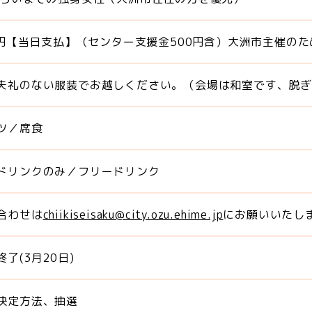
00円【当日支払】（センター支援金500円含）大洲市主催のた
失礼のない服装でお越しください。（会場は和室です、脱
ツ／席食
ドリンクのみ／フリードリンク
合わせは
chiikiseisaku@city.ozu.ehime.jp
にお願いいたし
了(3月20日)
決定方法、抽選