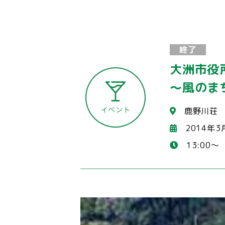
終了
大洲市役所
～風のま
鹿野川荘
2014年3
13:00～