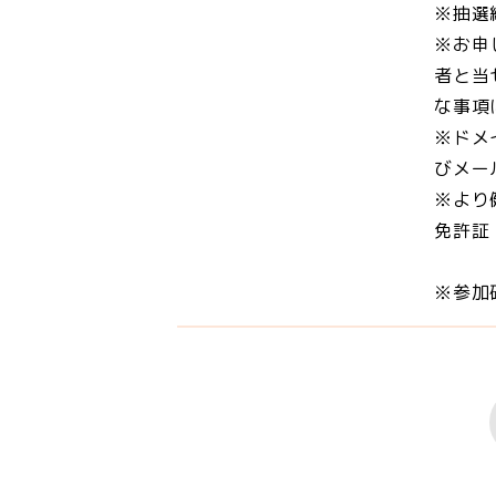
※抽選
※お申
者と当
な事項
※ドメ
びメー
※より
免許証
※参加