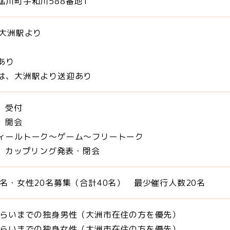
肱川町宇和川588番地1
予大洲駅より
あり
は、大洲駅より送迎あり
0 受付
0 開会
ィールトーク～ゲーム～フリートーク
30 カップリング発表・閉会
0名・女性20名募集（合計40名） 最少催行人数20名
くらいまでの独身男性（大洲市在住の方を優先）
くらいまでの独身女性（大洲市在住の方を優先）