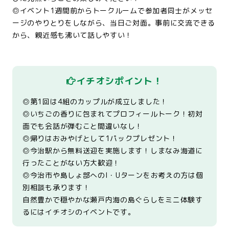
◎イベント1週間前からトークルームで参加者同士がメッセ
ージのやりとりをしながら、当日ご対面。事前に交流できる
から、親近感も沸いて話しやすい！
イチオシポイント！
◎第1回は4組のカップルが成立しました！
◎いちごの香りに包まれてプロフィールトーク！初対
面でも会話が弾むこと間違いなし！
◎帰りはおみやげとして1パックプレゼント！
◎今治駅から無料送迎を実施します！しまなみ海道に
行ったことがない方大歓迎！
◎今治市や島しょ部へのI・Uターンをお考えの方は個
別相談も承ります！
自然豊かで穏やかな瀬戸内海の島ぐらしをミニ体験す
るにはイチオシのイベントです。