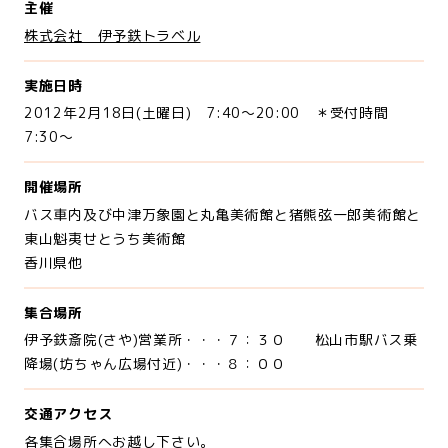
主催
株式会社 伊予鉄トラベル
実施日時
2012年2月18日(土曜日) 7:40～20:00 ＊受付時間
7:30～
開催場所
バス車内及び中津万象園と丸亀美術館と猪熊弦一郎美術館と
東山魁夷せとうち美術館
香川県他
集合場所
伊予鉄斎院(さや)営業所・・・７：３０ 松山市駅バス乗
降場(坊ちゃん広場付近)・・・８：００
交通アクセス
各集合場所へお越し下さい。