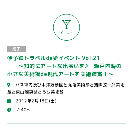
終了
伊予鉄トラベルde愛イベント Vol.21
～知的にアートな出会いを♪ 瀬戸内海の
小さな美術館de現代アートを美術鑑賞！～
バス車内及び中津万象園と丸亀美術館と猪熊弦一郎美術
館と東山魁夷せとうち美術館
2012年2月18日(土)
7:40～