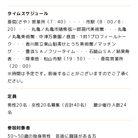
タイムスケジュール
斎院(さや）営業所（7：40）・・・・市駅（8：00／8：
20）・・・丸亀／丸亀市猪熊弦一郎現代美術館・・・丸亀
／丸亀美術館・中津万象園／昼食・1対1プロフィールトー
ク・・・香川県立東山魁夷せとうち美術館／マッチン
グ・・・豊浜ＳＡ／フリータイム・・・石鎚山ＳＡ／結果発
表・・・降車地：松山市駅（19：30）・・・斎院営業所
（20：00）
※時間は予定です。前後することがございますのでご了承く
ださい。
定員
男性20名・女性20名募集（合計40名） 最少催行人数24
名
参加対象者
30～50歳の独身男性 芸術に興味がある方