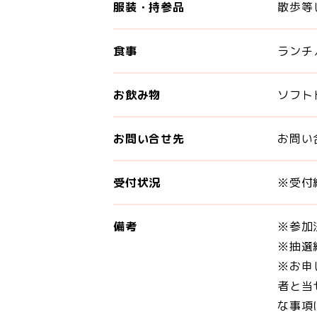
服装・持参品
散歩等
食事
ランチ
お飲み物
ソフト
お問い合せ先
お問い
受付状況
※受付終
備考
※参加
※抽選
※お申
者と当
な事項