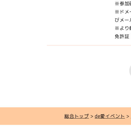
※参加
※ドメ
びメー
※より
免許証
総合トップ
de愛イベント