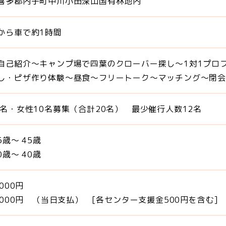
喜多郡内子町中川小田深山国有林地内
から車で約1時間
自己紹介～キャンプ場で四葉のクローバー探し～1対1プロ
し・ピザ作り体験～昼食～フリートーク～マッチング～閉会
0名・女性10名募集（合計20名） 最少催行人数12名
5歳～ 45歳
0歳～ 40歳
,000円
3,000円 （当日支払） [各センター支援金500円を含む]