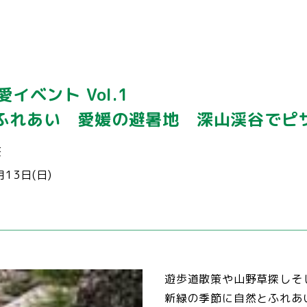
愛イベント Vol.1
ふれあい 愛媛の避暑地 深山渓谷でピ
荘
月13日(日)
遊歩道散策や山野草探し
新緑の季節に自然とふれあ