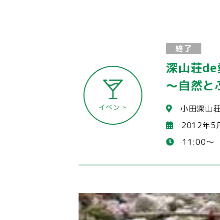
終了
深山荘de
～自然と
小田深山
2012年5
11:00～