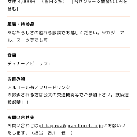
女性 4,000円 （当日支払） [各センター支援金500円を
含む]
服装・持参品
あなたらしさの溢れる服装でお越しください。※カジュア
ル、スーツ等でも可
食事
ディナー／ビュッフェ
お飲み物
アルコール有／フリードリンク
※飲酒される方は公共の交通機関等でご参加下さい。飲酒運
転厳禁！！
お問い合せ先
お問い合わせは
gf-kagawa@grandforet.co.jp
にお願いい
たします。（担当 香川 健一）