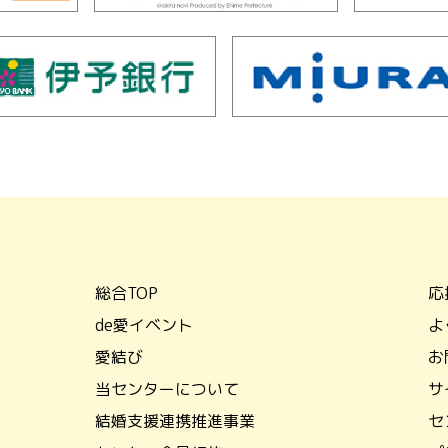
総合TOP
応
de愛イベント
よ
愛結び
お
当センターについて
サ
結婚支援連携推進事業
セ