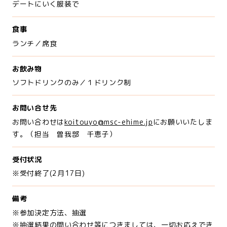
デートにいく服装で
食事
ランチ／席食
お飲み物
ソフトドリンクのみ／１ドリンク制
お問い合せ先
お問い合わせは
koitouyo@msc-ehime.jp
にお願いいたしま
す。（担当 曽我部 千恵子）
受付状況
※受付終了(2月17日)
備考
※参加決定方法、抽選
※抽選結果の問い合わせ等につきましては、一切お応えでき