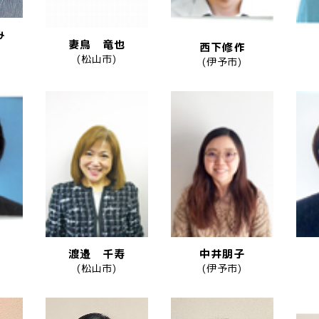
み
妻鳥 竜也
西下修作
(松山市)
(伊予市)
渡邉 千寿
中井朋子
(松山市)
(伊予市)