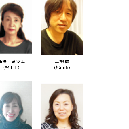
新澤 ミツエ
二神 健
(松山市)
(松山市)