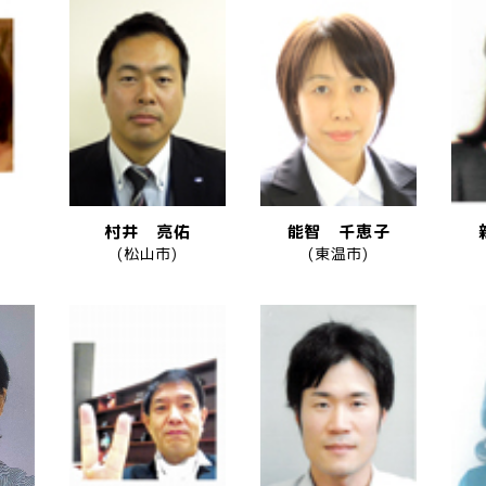
村井 亮佑
能智 千恵子
(松山市)
(東温市)