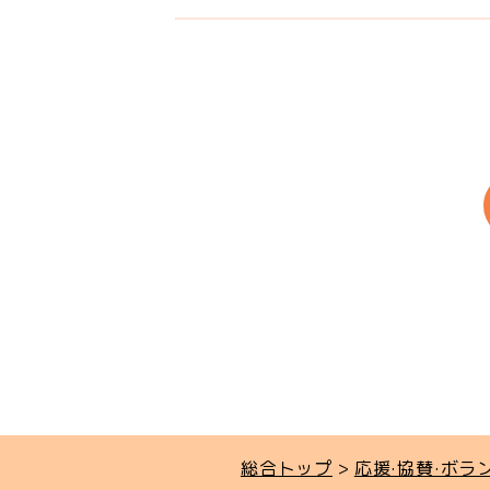
総合トップ
応援·協賛·ボラ