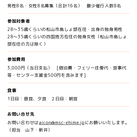
男性8名・女性8名募集（合計16名） 最少催行人数8名
参加対象者
28～35歳くらいの松山市島しょ部在住・出身の独身男性
28～35歳くらいの四国地方在住の独身女性（松山市島しょ
部在住の方は除く）
参加費用
3,000円（当日支払） [宿泊費・フェリー往復代・食事代
等・センター支援金500円を含みます]
食事
1日目：昼食、夕食 ２日目：朝食
お問い合せ先
お問い合わせは
aicon@msc-ehime.jp
にお願いいたします。
（担当 山下・新井）