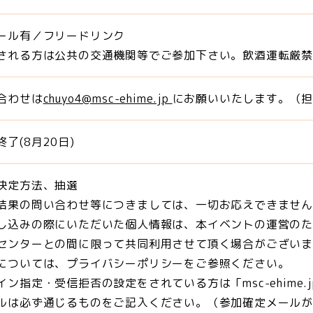
ール有／フリードリンク
される方は公共の交通機関等でご参加下さい。飲酒運転厳
合わせは
chuyo4@msc-ehime.jp
にお願いいたします。（
了(8月20日)
決定方法、抽選
結果の問い合わせ等につきましては、一切お応えできませ
し込みの際にいただいた個人情報は、本イベントの運営の
センターとの間に限って共同利用させて頂く場合がござい
については、プライバシーポリシーをご参照ください。
イン指定・受信拒否の設定をされている方は「msc-ehime
ルは必ず通じるものをご記入ください。（参加確定メール