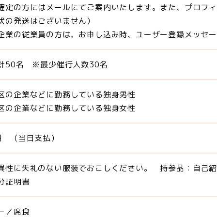
確定の方にはメールにてご案内いたします。また、プロフ
内状の発送はございません）
企業の従業員の方は、お申し込み時、ユーザー登録メッセ
計50名 ※最少催行人数30名
区の企業などに勤務している独身男性
区の企業などに勤務している独身女性
0円 （当日支払）
異性に失礼のない服装でおこしください。 持参品：自己
分証明書
ー／席食