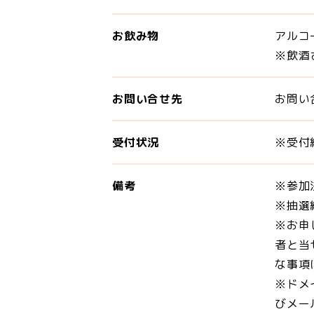
お飲み物
アルコ
※飲酒
お問い合せ先
お問い
受付状況
※受付終
備考
※参加
※抽選
※お申
者と当
な事項
※ドメ
びメー