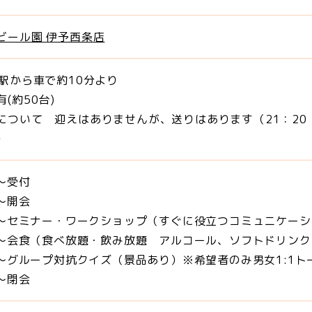
ビール園 伊予西条店
条駅から車で約10分より
(約50台)
について 迎えはありませんが、送りはあります（21：20
で）
00～受付
30～開会
40～セミナー・ワークショップ（すぐに役立つコミュニケ
00～会食（食べ放題・飲み放題 アルコール、ソフトドリ
00～グループ対抗クイズ（景品あり）※希望者のみ男女1:
0～閉会