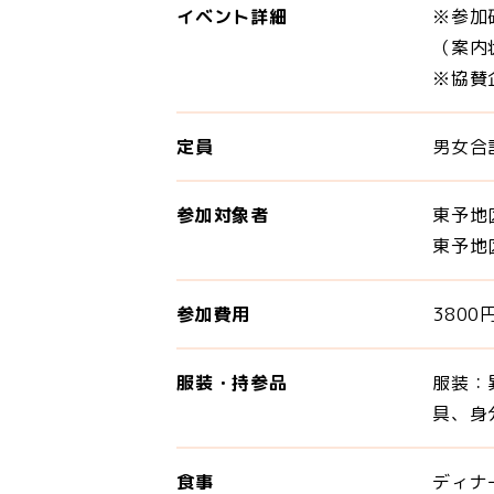
イベント詳細
※参加
（案
※協賛
定員
男女合
参加対象者
東予地
東予地
参加費用
380
服装・持参品
服装：
具、身
食事
ディナ