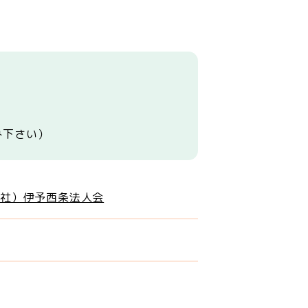
み下さい）
社）伊予西条法人会