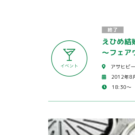
終了
えひめ結
～フェア
アサヒビ
2012年8
18:30～