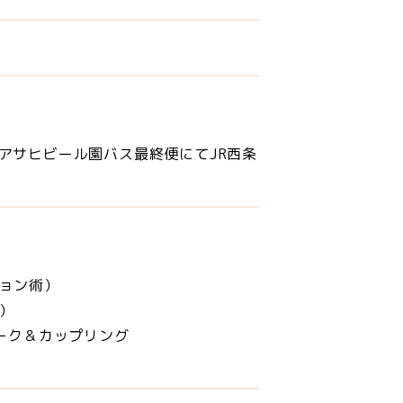
 アサヒビール園バス最終便にてJR西条
ーション術）
ンク）
1トーク＆カップリング